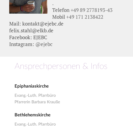
.
Telefon
+49 89 2778193-43
Mobil
+49 171 2138422
Mail: kontakt@ejebc.de
felix.stahl@elkb.de
Facebook:
EJEBC
Instagram:
@ejebc
Ansprechpersonen & Infos
Epiphaniaskirche
Evang.-Luth. Pfarrbüro
Pfarrerin Barbara Krauße
Bethlehemskirche
Evang.-Luth. Pfarrbüro