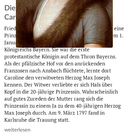
Die Namenspatronin: Königin
Caroline von Bayern
Friederike Caroline Wilhelmine von Baden war eine
Prinzessin von Baden und Hochberg und seit dem 1.
Januar 1806 die Königin des neu proklamierten
Königreichs Bayern. Sie war die erste
protestantische Königin auf dem Thron Bayerns.
Als der pfälzische Hof vor den anrückenden
Franzosen nach Ansbach flüchtete, lernte dort
Caroline den verwitweten Herzog Max Joseph
kennen. Der Witwer verliebte er sich Hals über
Kopf in die 20-jährige Prinzessin. Wahrscheinlich
auf gutes Zureden der Mutter rang sich die
Prinzessin zu einem Ja zu dem 40-jährigen Herzog
Max Joseph durch. Am 9. März 1797 fand in
Karlsruhe die Trauung statt.
weiterlesen