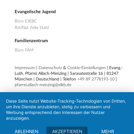
Evangelische Jugend
Büro EJEBC
Rel.Päd. Felix Stahl
Familienzentrum
Büro FAM
Impressum
|
Datenschutz
&
Cookie-Einstellungen
| Evang.-
Luth. Pfarrei Allach-Menzing | Sarasatestraße 16 | 81247
München | Deutschland | Telefon
+49 89 2778193-10
|
pfarrei.allach-menzing@elkb.de
Diese Seite nutzt Website-Tracking-Technologien von Dritten,
um ihre Dienste anzubieten, stetig zu verbessern und
Werbung entsprechend den Interessen der Nutzer
anzuzeigen.
ABLEHNEN
AKZEPTIEREN
MEHR