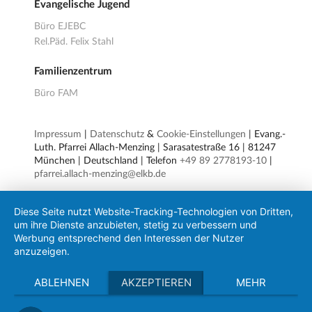
Evangelische Jugend
Büro EJEBC
Rel.Päd. Felix Stahl
Familienzentrum
Büro FAM
Impressum
|
Datenschutz
&
Cookie-Einstellungen
| Evang.-
Luth. Pfarrei Allach-Menzing | Sarasatestraße 16 | 81247
München | Deutschland | Telefon
+49 89 2778193-10
|
pfarrei.allach-menzing@elkb.de
Diese Seite nutzt Website-Tracking-Technologien von Dritten,
um ihre Dienste anzubieten, stetig zu verbessern und
Werbung entsprechend den Interessen der Nutzer
anzuzeigen.
ABLEHNEN
AKZEPTIEREN
MEHR