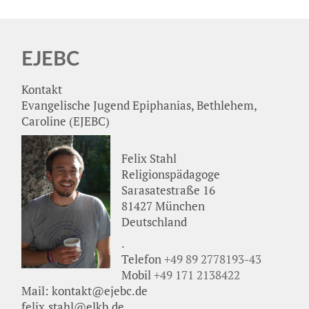
EJEBC
Kontakt
Evangelische Jugend Epiphanias, Bethlehem,
Caroline (
EJEBC
)
Felix Stahl
Religionspädagoge
Sarasatestraße 16
81427 München
Deutschland
.
Telefon
+49 89 2778193-43
Mobil
+49 171 2138422
Mail: kontakt@ejebc.de
felix.stahl@elkb.de