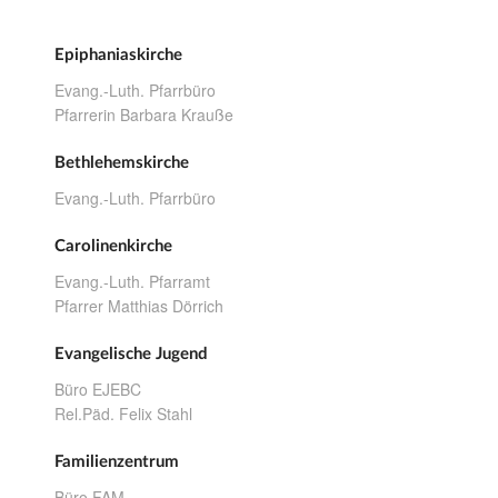
Epiphaniaskirche
Evang.-Luth. Pfarrbüro
Pfarrerin Barbara Krauße
Bethlehemskirche
Evang.-Luth. Pfarrbüro
Carolinenkirche
Evang.-Luth. Pfarramt
Pfarrer Matthias Dörrich
Evangelische Jugend
Büro EJEBC
Rel.Päd. Felix Stahl
Familienzentrum
Büro FAM