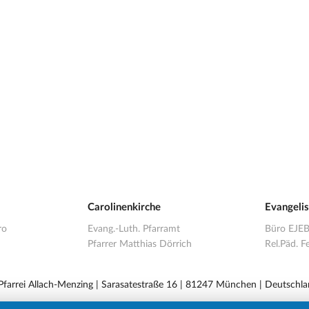
Carolinenkirche
Evangeli
ro
Evang.-Luth. Pfarramt
Büro EJE
Pfarrer Matthias Dörrich
Rel.Päd. Fe
 Pfarrei Allach-Menzing | Sarasatestraße 16 | 81247 München | Deutschla