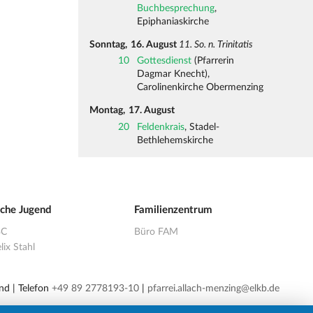
Buchbesprechung
,
Epiphaniaskirche
Sonntag,
16. August
11. So. n. Trinitatis
10
Gottesdienst
(Pfarrerin
Dagmar Knecht),
Carolinenkirche Obermenzing
Montag,
17. August
20
Feldenkrais
, Stadel-
Bethlehemskirche
sche Jugend
Familienzentrum
BC
Büro FAM
lix Stahl
nd | Telefon
+49 89 2778193-10
|
pfarrei.allach-menzing@elkb.de