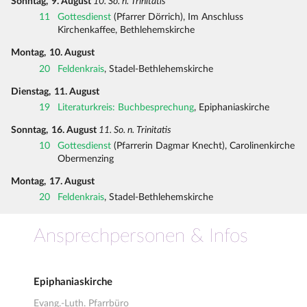
Sonntag,
9. August
10. So. n. Trinitatis
11
Gottesdienst
(Pfarrer Dörrich), Im Anschluss
Kirchenkaffee, Bethlehemskirche
Montag,
10. August
20
Feldenkrais
, Stadel-Bethlehemskirche
Dienstag,
11. August
19
Literaturkreis: Buchbesprechung
, Epiphaniaskirche
Sonntag,
16. August
11. So. n. Trinitatis
10
Gottesdienst
(Pfarrerin Dagmar Knecht), Carolinenkirche
Obermenzing
Montag,
17. August
20
Feldenkrais
, Stadel-Bethlehemskirche
Ansprechpersonen & Infos
Epiphaniaskirche
Evang.-Luth. Pfarrbüro