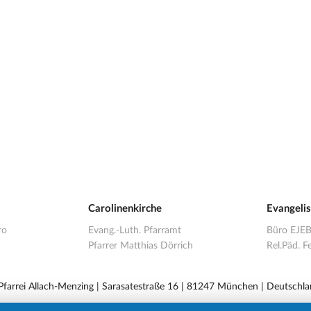
Carolinenkirche
Evangeli
ro
Evang.-Luth. Pfarramt
Büro EJE
Pfarrer Matthias Dörrich
Rel.Päd. Fe
 Pfarrei Allach-Menzing | Sarasatestraße 16 | 81247 München | Deutschla