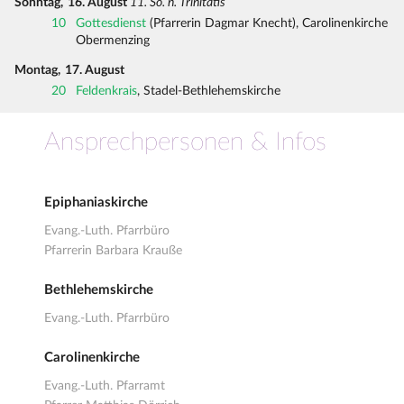
Sonntag,
16. August
11. So. n. Trinitatis
10
Gottesdienst
(Pfarrerin Dagmar Knecht), Carolinenkirche
Obermenzing
Montag,
17. August
20
Feldenkrais
, Stadel-Bethlehemskirche
Ansprechpersonen & Infos
Epiphaniaskirche
Evang.-Luth. Pfarrbüro
Pfarrerin Barbara Krauße
Bethlehemskirche
Evang.-Luth. Pfarrbüro
Carolinenkirche
Evang.-Luth. Pfarramt