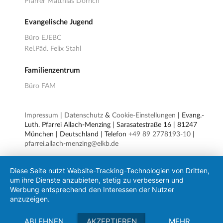
Pfarrer Matthias Dörrich
Evangelische Jugend
Büro EJEBC
Rel.Päd. Felix Stahl
Familienzentrum
Büro FAM
Impressum
|
Datenschutz
&
Cookie-Einstellungen
| Evang.-
Luth. Pfarrei Allach-Menzing | Sarasatestraße 16 | 81247
München | Deutschland | Telefon
+49 89 2778193-10
|
pfarrei.allach-menzing@elkb.de
Diese Seite nutzt Website-Tracking-Technologien von Dritten,
um ihre Dienste anzubieten, stetig zu verbessern und
Werbung entsprechend den Interessen der Nutzer
anzuzeigen.
ABLEHNEN
AKZEPTIEREN
MEHR