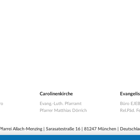
Carolinenkirche
Evangeli
ro
Evang.-Luth. Pfarramt
Büro EJE
Pfarrer Matthias Dörrich
Rel.Päd. Fe
 Pfarrei Allach-Menzing | Sarasatestraße 16 | 81247 München | Deutschla