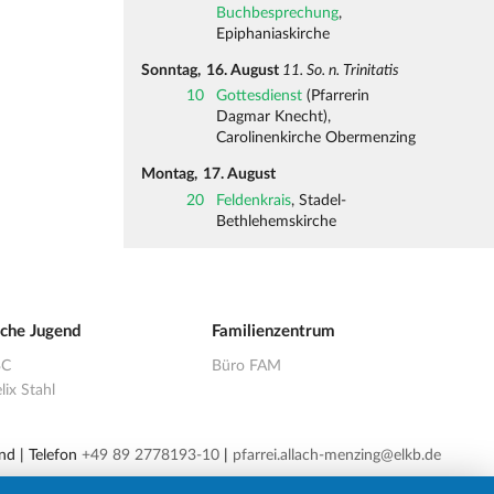
Buchbesprechung
,
Epiphaniaskirche
Sonntag,
16. August
11. So. n. Trinitatis
10
Gottesdienst
(Pfarrerin
Dagmar Knecht),
Carolinenkirche Obermenzing
Montag,
17. August
20
Feldenkrais
, Stadel-
Bethlehemskirche
sche Jugend
Familienzentrum
BC
Büro FAM
lix Stahl
nd | Telefon
+49 89 2778193-10
|
pfarrei.allach-menzing@elkb.de