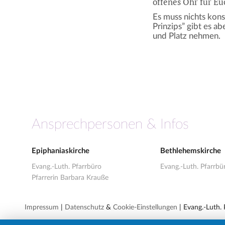
offenes Ohr für Eu
Es muss nichts kon
Prinzips” gibt es a
und Platz nehmen.
Ansprechpersonen & Infos
Epiphaniaskirche
Bethlehemskirche
Evang.-Luth. Pfarrbüro
Evang.-Luth. Pfarrbü
Pfarrerin Barbara Krauße
Impressum
|
Datenschutz
&
Cookie-Einstellungen
| Evang.-Luth.