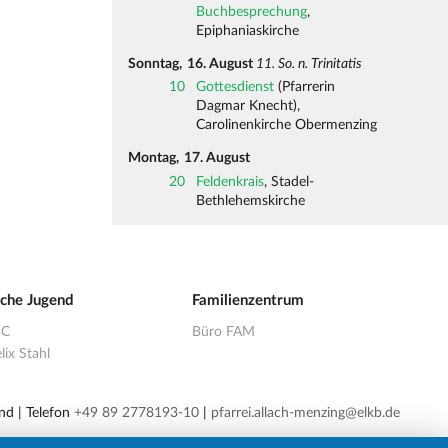
Buchbesprechung
,
Epiphaniaskirche
Sonntag,
16. August
11. So. n. Trinitatis
10
Gottesdienst
(Pfarrerin
Dagmar Knecht),
Carolinenkirche Obermenzing
Montag,
17. August
20
Feldenkrais
, Stadel-
Bethlehemskirche
sche Jugend
Familienzentrum
BC
Büro FAM
lix Stahl
nd | Telefon
+49 89 2778193-10
|
pfarrei.allach-menzing@elkb.de