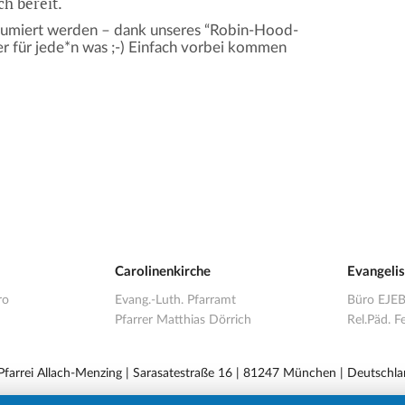
ch bereit.
sumiert werden – dank unseres “Robin-Hood-
ber für jede*n was ;-) Einfach vorbei kommen
Carolinenkirche
Evangeli
ro
Evang.-Luth. Pfarramt
Büro EJE
Pfarrer Matthias Dörrich
Rel.Päd. Fe
 Pfarrei Allach-Menzing | Sarasatestraße 16 | 81247 München | Deutschla