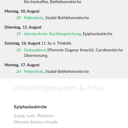
Kirchenkaffee, Bethlehemskirche
Montag,
10. August
20
Feldenkrais
, Stadel-Bethlehemskirche
Dienstag,
11. August
19
Literaturkreis: Buchbesprechung
, Epiphaniaskirche
Sonntag,
16. August
11. So. n. Trinitatis
10
Gottesdienst
(Pfarrerin Dagmar Knecht), Carolinenkirche
Obermenzing
Montag,
17. August
20
Feldenkrais
, Stadel-Bethlehemskirche
Ansprechpersonen & Infos
Epiphaniaskirche
Evang.-Luth. Pfarrbüro
Pfarrerin Barbara Krauße