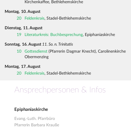
Kirchenkaffee, Bethlehemskirche
Montag,
10. August
20
Feldenkrais
, Stadel-Bethlehemskirche
Dienstag,
11. August
19
Literaturkreis: Buchbesprechung
, Epiphaniaskirche
Sonntag,
16. August
11. So. n. Trinitatis
10
Gottesdienst
(Pfarrerin Dagmar Knecht), Carolinenkirche
Obermenzing
Montag,
17. August
20
Feldenkrais
, Stadel-Bethlehemskirche
Ansprechpersonen & Infos
Epiphaniaskirche
Evang.-Luth. Pfarrbüro
Pfarrerin Barbara Krauße