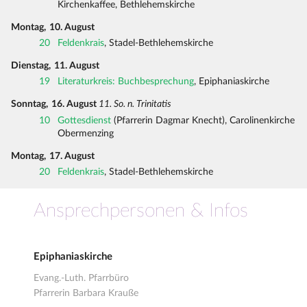
Kirchenkaffee, Bethlehemskirche
Montag,
10. August
20
Feldenkrais
, Stadel-Bethlehemskirche
Dienstag,
11. August
19
Literaturkreis: Buchbesprechung
, Epiphaniaskirche
Sonntag,
16. August
11. So. n. Trinitatis
10
Gottesdienst
(Pfarrerin Dagmar Knecht), Carolinenkirche
Obermenzing
Montag,
17. August
20
Feldenkrais
, Stadel-Bethlehemskirche
Ansprechpersonen & Infos
Epiphaniaskirche
Evang.-Luth. Pfarrbüro
Pfarrerin Barbara Krauße