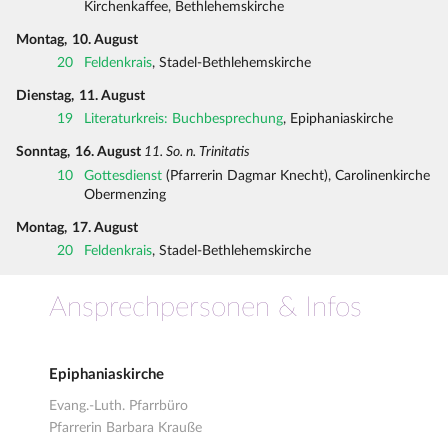
Kirchenkaffee, Bethlehemskirche
Montag,
10. August
20
Feldenkrais
, Stadel-Bethlehemskirche
Dienstag,
11. August
19
Literaturkreis: Buchbesprechung
, Epiphaniaskirche
Sonntag,
16. August
11. So. n. Trinitatis
10
Gottesdienst
(Pfarrerin Dagmar Knecht), Carolinenkirche
Obermenzing
Montag,
17. August
20
Feldenkrais
, Stadel-Bethlehemskirche
Ansprechpersonen & Infos
Epiphaniaskirche
Evang.-Luth. Pfarrbüro
Pfarrerin Barbara Krauße