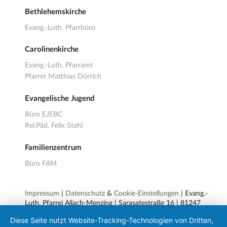
Bethlehemskirche
Evang.-Luth. Pfarrbüro
Carolinenkirche
Evang.-Luth. Pfarramt
Pfarrer Matthias Dörrich
Evangelische Jugend
Büro EJEBC
Rel.Päd. Felix Stahl
Familienzentrum
Büro FAM
Impressum
|
Datenschutz
&
Cookie-Einstellungen
| Evang.-
Luth. Pfarrei Allach-Menzing | Sarasatestraße 16 | 81247
München | Deutschland | Telefon
+49 89 2778193-10
|
Diese Seite nutzt Website-Tracking-Technologien von Dritten,
pfarrei.allach-menzing@elkb.de