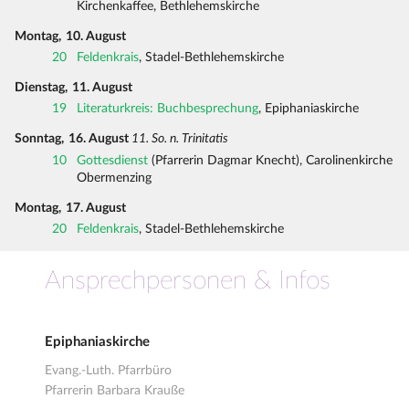
Kirchenkaffee, Bethlehemskirche
Montag,
10. August
20
Feldenkrais
, Stadel-Bethlehemskirche
Dienstag,
11. August
19
Literaturkreis: Buchbesprechung
, Epiphaniaskirche
Sonntag,
16. August
11. So. n. Trinitatis
10
Gottesdienst
(Pfarrerin Dagmar Knecht), Carolinenkirche
Obermenzing
Montag,
17. August
20
Feldenkrais
, Stadel-Bethlehemskirche
Ansprechpersonen & Infos
Epiphaniaskirche
Evang.-Luth. Pfarrbüro
Pfarrerin Barbara Krauße