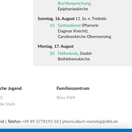
Buchbesprechung
,
Epiphaniaskirche
Sonntag,
16. August
11. So. n. Trinitatis
10
Gottesdienst
(Pfarrerin
Dagmar Knecht),
Carolinenkirche Obermenzing
Montag,
17. August
20
Feldenkrais
, Stadel-
Bethlehemskirche
sche Jugend
Familienzentrum
BC
Büro FAM
lix Stahl
nd | Telefon
+49 89 2778193-10
|
pfarrei.allach-menzing@elkb.de