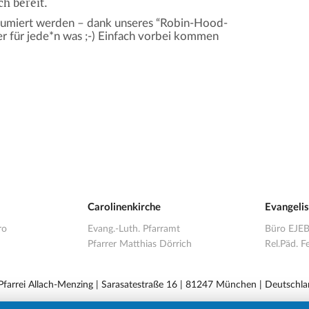
ch bereit.
sumiert werden – dank unseres “Robin-Hood-
ber für jede*n was ;-) Einfach vorbei kommen
Carolinenkirche
Evangeli
ro
Evang.-Luth. Pfarramt
Büro EJE
Pfarrer Matthias Dörrich
Rel.Päd. Fe
 Pfarrei Allach-Menzing | Sarasatestraße 16 | 81247 München | Deutschla