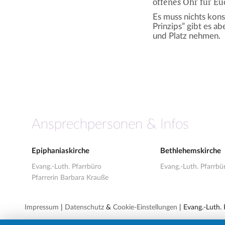
offenes Ohr für Eu
Es muss nichts kon
Prinzips” gibt es a
und Platz nehmen.
Ansprechpersonen & Infos
Epiphaniaskirche
Bethlehemskirche
Evang.-Luth. Pfarrbüro
Evang.-Luth. Pfarrbü
Pfarrerin Barbara Krauße
Impressum
|
Datenschutz
&
Cookie-Einstellungen
| Evang.-Luth.