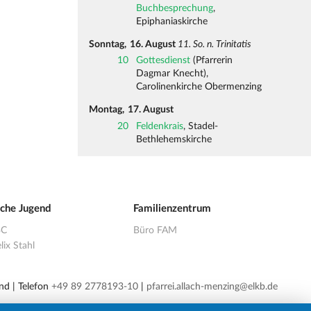
Buchbesprechung
,
Epiphaniaskirche
Sonntag,
16. August
11. So. n. Trinitatis
10
Gottesdienst
(Pfarrerin
Dagmar Knecht),
Carolinenkirche Obermenzing
Montag,
17. August
20
Feldenkrais
, Stadel-
Bethlehemskirche
sche Jugend
Familienzentrum
BC
Büro FAM
lix Stahl
nd | Telefon
+49 89 2778193-10
|
pfarrei.allach-menzing@elkb.de