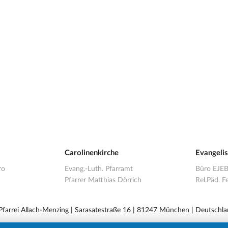
Carolinenkirche
Evangeli
ro
Evang.-Luth. Pfarramt
Büro EJE
Pfarrer Matthias Dörrich
Rel.Päd. Fe
 Pfarrei Allach-Menzing | Sarasatestraße 16 | 81247 München | Deutschla