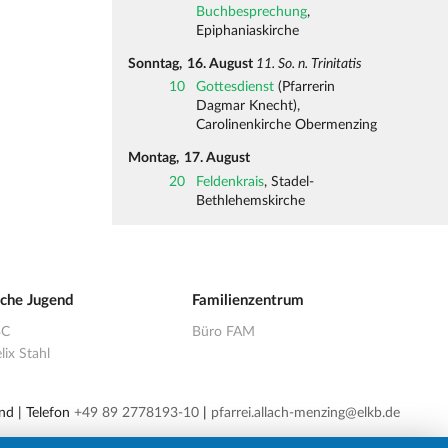
Buchbesprechung
,
Epiphaniaskirche
Sonntag,
16. August
11. So. n. Trinitatis
10
Gottesdienst
(Pfarrerin
Dagmar Knecht),
Carolinenkirche Obermenzing
Montag,
17. August
20
Feldenkrais
, Stadel-
Bethlehemskirche
sche Jugend
Familienzentrum
BC
Büro FAM
lix Stahl
nd | Telefon
+49 89 2778193-10
|
pfarrei.allach-menzing@elkb.de