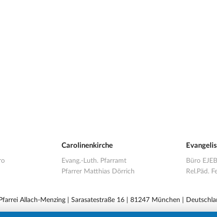
Carolinenkirche
Evangeli
ro
Evang.-Luth. Pfarramt
Büro EJE
Pfarrer Matthias Dörrich
Rel.Päd. Fe
 Pfarrei Allach-Menzing | Sarasatestraße 16 | 81247 München | Deutschla