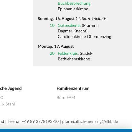
Buchbesprechung
,
Epiphaniaskirche
Sonntag,
16. August
11. So. n. Trinitatis
10
Gottesdienst
(Pfarrerin
Dagmar Knecht),
Carolinenkirche Obermenzing
Montag,
17. August
20
Feldenkrais
, Stadel-
Bethlehemskirche
sche Jugend
Familienzentrum
BC
Büro FAM
lix Stahl
nd | Telefon
+49 89 2778193-10
|
pfarrei.allach-menzing@elkb.de