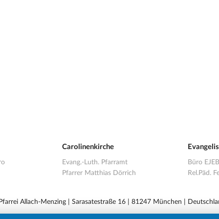
Carolinenkirche
Evangeli
ro
Evang.-Luth. Pfarramt
Büro EJE
Pfarrer Matthias Dörrich
Rel.Päd. Fe
 Pfarrei Allach-Menzing | Sarasatestraße 16 | 81247 München | Deutschla