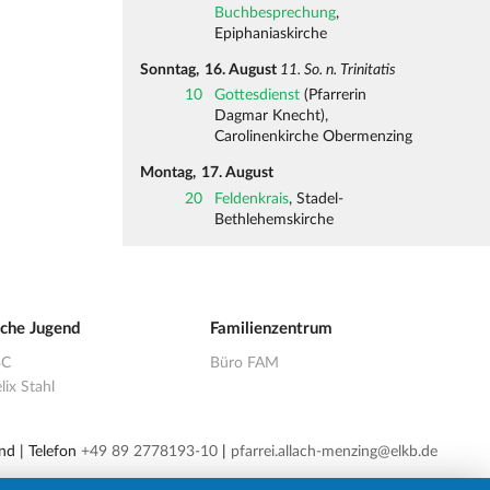
Buchbesprechung
,
Epiphaniaskirche
Sonntag,
16. August
11. So. n. Trinitatis
10
Gottesdienst
(Pfarrerin
Dagmar Knecht),
Carolinenkirche Obermenzing
Montag,
17. August
20
Feldenkrais
, Stadel-
Bethlehemskirche
sche Jugend
Familienzentrum
BC
Büro FAM
lix Stahl
nd | Telefon
+49 89 2778193-10
|
pfarrei.allach-menzing@elkb.de