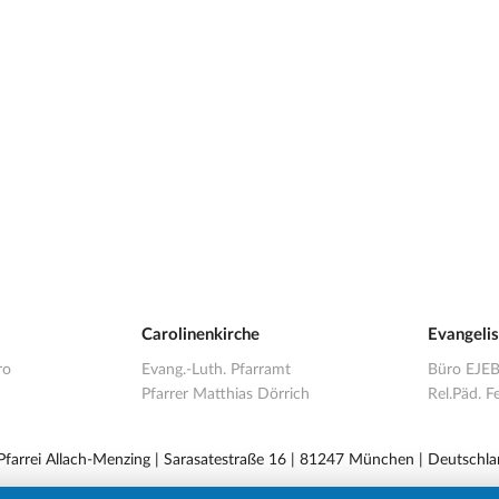
Carolinenkirche
Evangeli
ro
Evang.-Luth. Pfarramt
Büro EJE
Pfarrer Matthias Dörrich
Rel.Päd. Fe
 Pfarrei Allach-Menzing | Sarasatestraße 16 | 81247 München | Deutschla