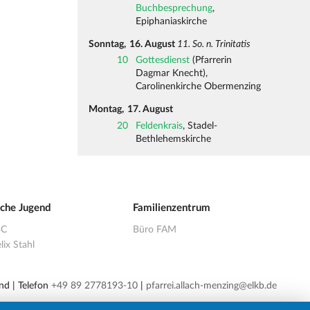
Buchbesprechung
,
Epiphaniaskirche
Sonntag,
16. August
11. So. n. Trinitatis
10
Gottesdienst
(Pfarrerin
Dagmar Knecht),
Carolinenkirche Obermenzing
Montag,
17. August
20
Feldenkrais
, Stadel-
Bethlehemskirche
sche Jugend
Familienzentrum
BC
Büro FAM
lix Stahl
nd | Telefon
+49 89 2778193-10
|
pfarrei.allach-menzing@elkb.de