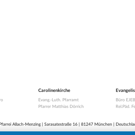
Carolinenkirche
Evangeli
ro
Evang.-Luth. Pfarramt
Büro EJE
Pfarrer Matthias Dörrich
Rel.Päd. Fe
 Pfarrei Allach-Menzing | Sarasatestraße 16 | 81247 München | Deutschla