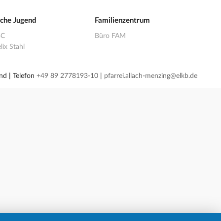
sche Jugend
Familienzentrum
BC
Büro FAM
lix Stahl
nd | Telefon
+49 89 2778193-10
|
pfarrei.allach-menzing@elkb.de