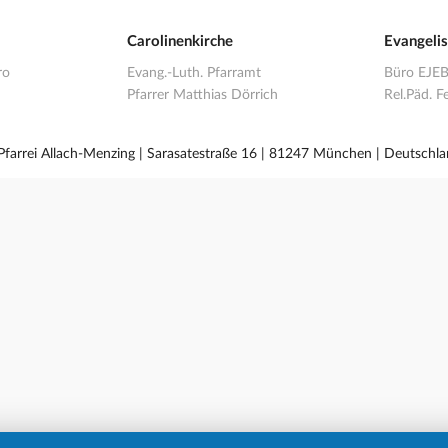
Carolinenkirche
Evangeli
ro
Evang.-Luth. Pfarramt
Büro EJE
Pfarrer Matthias Dörrich
Rel.Päd. Fe
 Pfarrei Allach-Menzing | Sarasatestraße 16 | 81247 München | Deutschla