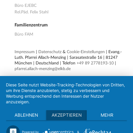
Büro EJEBC
Rel.Päd. Felix Stahl
Familienzentrum
Büro FAM
Impressum
|
Datenschutz
&
Cookie-Einstellungen
| Evang.-
Luth. Pfarrei Allach-Menzing | Sarasatestraße 16 | 81247
München | Deutschland | Telefon
+49 89 2778193-10
|
pfarrei.allach-menzing@elkb.de
Diese Seite nutzt Website-Tracking-Technologien von Dritten,
um ihre Dienste anzubieten, stetig zu verbessern und
Werbung entsprechend den Interessen der Nutzer
anzuzeigen.
ABLEHNEN
AKZEPTIEREN
MEHR
Powered by
&