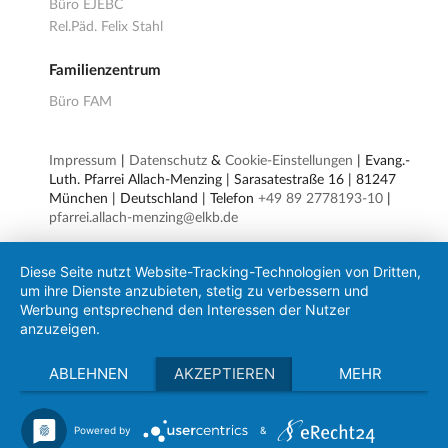
Büro EJEBC
Rel.Päd. Felix Stahl
Familienzentrum
Büro FAM
Impressum
|
Datenschutz
&
Cookie-Einstellungen
| Evang.-
Luth. Pfarrei Allach-Menzing | Sarasatestraße 16 | 81247
München | Deutschland | Telefon
+49 89 2778193-10
|
pfarrei.allach-menzing@elkb.de
Diese Seite nutzt Website-Tracking-Technologien von Dritten,
um ihre Dienste anzubieten, stetig zu verbessern und
Werbung entsprechend den Interessen der Nutzer
anzuzeigen.
ABLEHNEN
AKZEPTIEREN
MEHR
Powered by
&