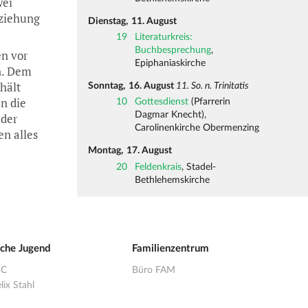
wei
eziehung
Dienstag,
11. August
19
Literaturkreis:
Buchbesprechung
,
en vor
Epiphaniaskirche
n. Dem
hält
Sonntag,
16. August
11. So. n. Trinitatis
n die
10
Gottesdienst
(Pfarrerin
Dagmar Knecht),
 der
Carolinenkirche Obermenzing
en alles
Montag,
17. August
20
Feldenkrais
, Stadel-
Bethlehemskirche
sche Jugend
Familienzentrum
BC
Büro FAM
lix Stahl