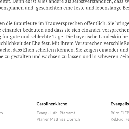
eitet. Denn es ist alles andere als selbstverständlich, dass z
nsplänen und -geschichten eine feste und lebenslange B
n die Brautleute im Trauversprechen öffentlich. Sie bring
 einander bedeuten und dass sie sich einander verspreche
 für gute und schlechte Tage. Die bayerische Landeskirche 
chlichkeit der Ehe fest. Mit ihrem Versprechen verschließe
sache, dass Ehen scheitern können. Sie zeigen einander und
be zu gestalten und wachsen zu lassen und in schweren Zeit
Carolinenkirche
Evangeli
ro
Evang.-Luth. Pfarramt
Büro EJE
Pfarrer Matthias Dörrich
Rel.Päd. Fe