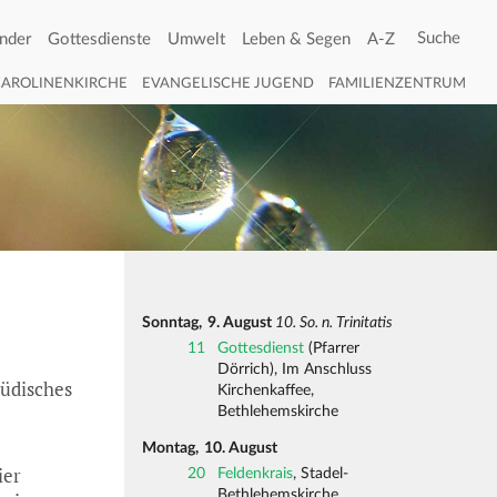
nder
Gottesdienste
Umwelt
Leben & Segen
A-Z
CAROLINENKIRCHE
EVANGELISCHE JUGEND
FAMILIENZENTRUM
Sonntag,
9. August
10. So. n. Trinitatis
11
Gottesdienst
(Pfarrer
Dörrich), Im Anschluss
jüdisches
Kirchenkaffee,
Bethlehemskirche
Montag,
10. August
ier
20
Feldenkrais
, Stadel-
Bethlehemskirche