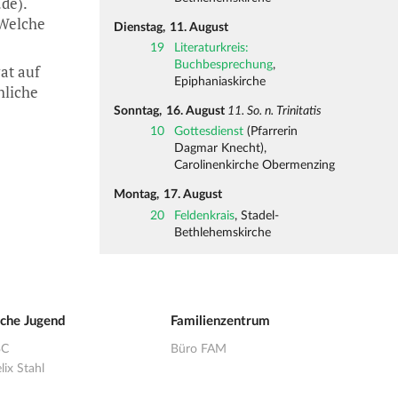
de).
 Welche
Dienstag,
11. August
19
Literaturkreis:
Buchbesprechung
,
at auf
Epiphaniaskirche
hliche
Sonntag,
16. August
11. So. n. Trinitatis
10
Gottesdienst
(Pfarrerin
Dagmar Knecht),
Carolinenkirche Obermenzing
Montag,
17. August
20
Feldenkrais
, Stadel-
Bethlehemskirche
sche Jugend
Familienzentrum
BC
Büro FAM
lix Stahl