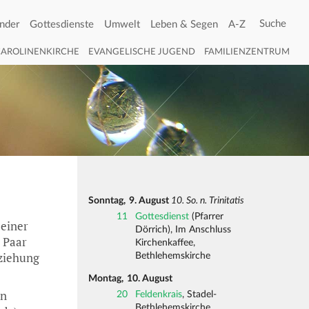
nder
Gottesdienste
Umwelt
Leben & Segen
A-Z
CAROLINENKIRCHE
EVANGELISCHE JUGEND
FAMILIENZENTRUM
Sonntag,
9. August
10. So. n. Trinitatis
11
Gottesdienst
(Pfarrer
 einer
Dörrich), Im Anschluss
 Paar
Kirchenkaffee,
eziehung
Bethlehemskirche
Montag,
10. August
en
20
Feldenkrais
, Stadel-
Bethlehemskirche