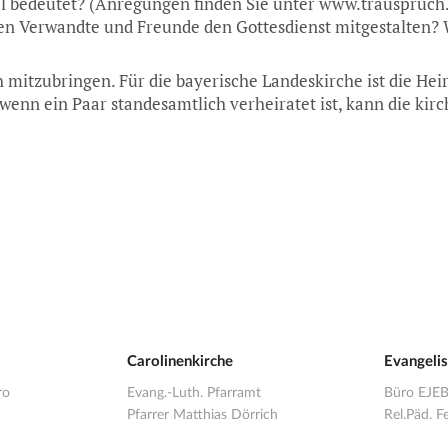
iel bedeutet? (Anregungen finden Sie unter www.trauspruch.
len Verwandte und Freunde den Gottesdienst mitgestalten?
 mitzubringen. Für die bayerische Landeskirche ist die Heir
wenn ein Paar standesamtlich verheiratet ist, kann die kirc
Carolinenkirche
Evangeli
ro
Evang.-Luth. Pfarramt
Büro EJE
Pfarrer Matthias Dörrich
Rel.Päd. Fe